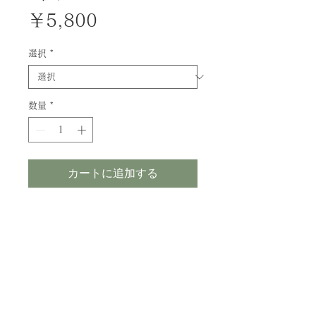
価
￥5,800
格
選択
*
数量
*
カートに追加する
写真展『icon』
A5 photo panel（全7種）
商品サイズ148mm×210mm×5mm
※ご注文確定後3~5日程度で発送いた
します。
※複数商品ご注文の場合、おまとめし